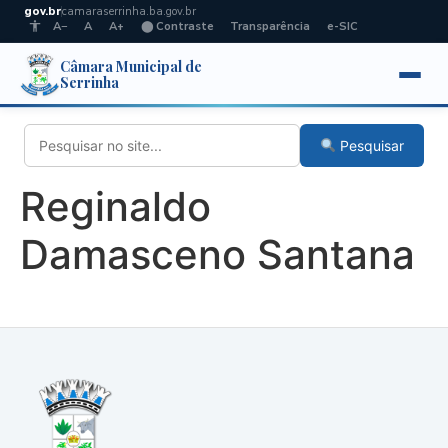
gov.br
camaraserrinha.ba.gov.br
A−
A
A+
⬤ Contraste
Transparência
e-SIC
Câmara Municipal de
Serrinha
Pesquisar
Reginaldo
Damasceno Santana