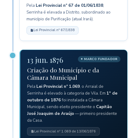
Pela
Lei Provincial nº 67 de 01/06/1838
,
Serrinha é elevada a Distrito, subordinado ao
município de Purificação (atual Irará).
Lei Provincial nº 67/1838
13 jun. 1876
✦ MARCO FUNDADOR
Criação do Município e da
Câmara Municipal
Pela
Lei Provincial nº 1.069
, o Arraial de
Serrinha é elevado à categoria de Vila. Em
1° de
outubro de 1876
foi instalada a Câmara
Municipal, sendo eleito presidente o
Capitão
José Joaquim de Araújo
— primeiro presidente
da Casa.
Lei Provincial nº 1.069 de 13/06/1876