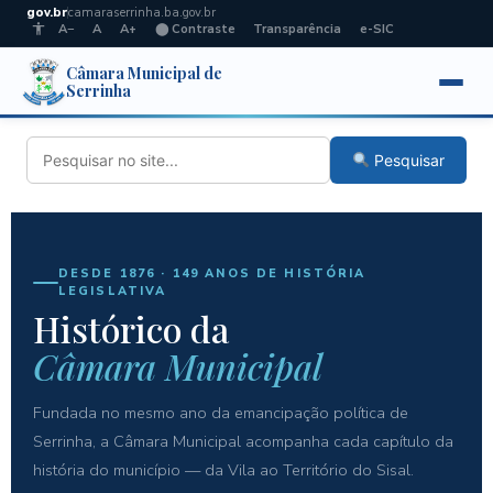
gov.br
camaraserrinha.ba.gov.br
A−
A
A+
⬤ Contraste
Transparência
e-SIC
Câmara Municipal de
Serrinha
Pesquisar
DESDE 1876 · 149 ANOS DE HISTÓRIA
LEGISLATIVA
Histórico da
Câmara Municipal
Fundada no mesmo ano da emancipação política de
Serrinha, a Câmara Municipal acompanha cada capítulo da
história do município — da Vila ao Território do Sisal.