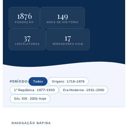
1876
149
FUNDAÇÃO
ANOS DE HISTÓRIA
37
17
LEGISLATURAS
VEREADORES HOJE
PERÍODO:
Todos
Origens · 1716–1876
1ª República · 1877–1930
Era Moderna · 1931–2000
Séc. XXI · 2001–hoje
NAVEGAÇÃO RÁPIDA