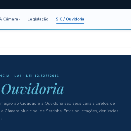
A Câmara
Legislação
SIC / Ouvidoria
▾
IA · LAI · LEI 12.527/2011
/
Ouvidoria
rmação ao Cidadão e a Ouvidoria são seus canais diretos de
 Câmara Municipal de Serrinha. Envie solicitações, denúncias,
s.