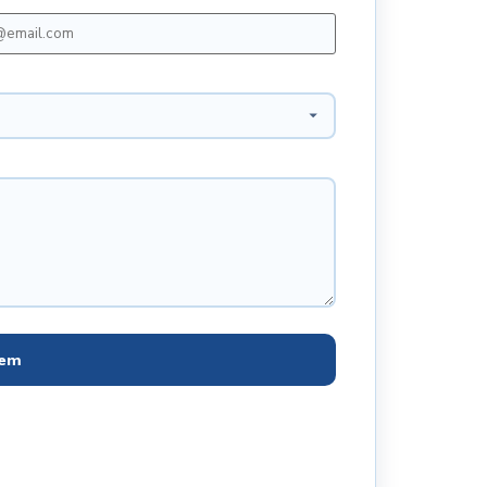
*
gem