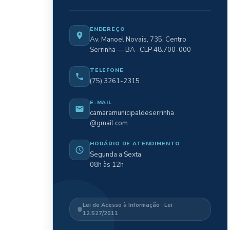
ENDEREÇO
Av. Manoel Novais, 735, Centro
Serrinha — BA · CEP 48.700-000
TELEFONE
(75) 3261-2315
E-MAIL
camaramunicipaldeserrinha
@gmail.com
HORÁRIO DE ATENDIMENTO
Segunda a Sexta
08h às 12h
Lei de Acesso à Informação · Lei
12.527/2011