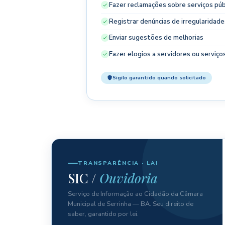
Fazer reclamações sobre serviços púb
Registrar denúncias de irregularidade
Enviar sugestões de melhorias
Fazer elogios a servidores ou serviço
Sigilo garantido quando solicitado
TRANSPARÊNCIA · LAI
SIC /
Ouvidoria
Serviço de Informação ao Cidadão da Câmara
Municipal de Serrinha — BA. Seu direito de
saber, garantido por lei.