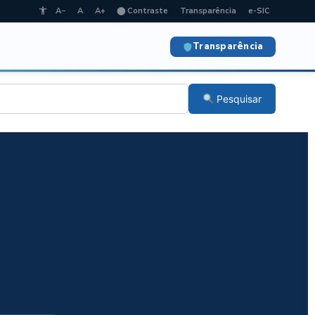
A−
A
A+
⬤ Contraste
Transparência
e-SIC
Transparência
Pesquisar