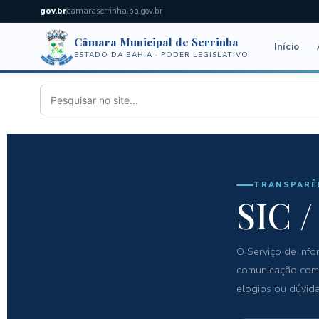
gov.br
camaraserrinha.ba.gov.br
Câmara Municipal de Serrinha
Início
ESTADO DA BAHIA · PODER LEGISLATIVO
TRANSPARÊNC
SIC 
O Serviço de Info
comunicação com a
elogios ou dúvida