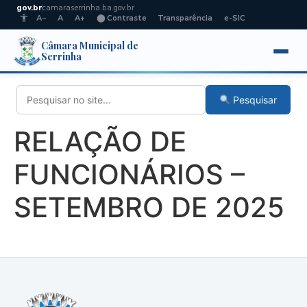
gov.br
camaraserrinha.ba.gov.br
A−
A
A+
⬤ Contraste
Transparência
e-SIC
Câmara Municipal de
Serrinha
Pesquisar
RELAÇÃO DE
FUNCIONÁRIOS –
SETEMBRO DE 2025