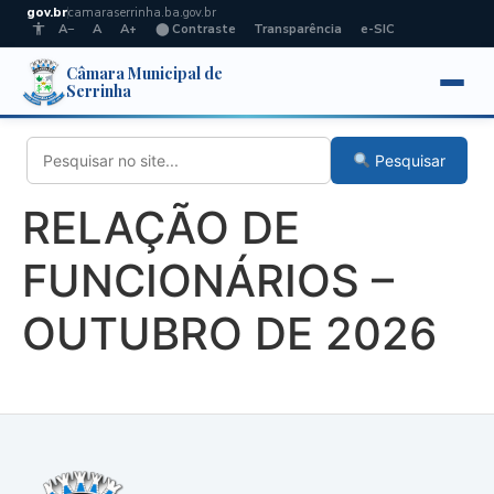
gov.br
camaraserrinha.ba.gov.br
A−
A
A+
⬤ Contraste
Transparência
e-SIC
Câmara Municipal de
Serrinha
Pesquisar
RELAÇÃO DE
FUNCIONÁRIOS –
OUTUBRO DE 2026