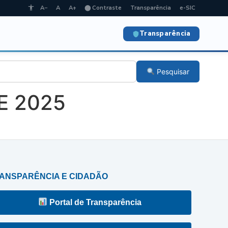
A−
A
A+
⬤ Contraste
Transparência
e-SIC
Transparência
Pesquisar
E 2025
ANSPARÊNCIA E CIDADÃO
Portal de Transparência