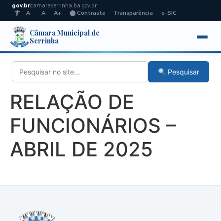
gov.br
camaraserrinha.ba.gov.br
A−
A
A+
⬤ Contraste
Transparência
e-SIC
Câmara Municipal de
Serrinha
Pesquisar
RELAÇÃO DE
FUNCIONÁRIOS –
ABRIL DE 2025