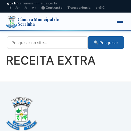
gov.br
camaraserrinha.ba.gov.br
A−
A
A+
⬤ Contraste
Transparência
e-SIC
Câmara Municipal de
Serrinha
Pesquisar
RECEITA EXTRA