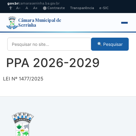
gov.br
camaraserrinha.ba.gov.br
A−
A
A+
⬤ Contraste
Transparência
e-SIC
Câmara Municipal de
Serrinha
Pesquisar
PPA 2026-2029
LEI Nº 1477/2025