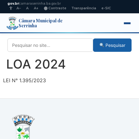
gov.br
camaraserrinha.ba.gov.br
A−
A
A+
⬤ Contraste
Transparência
e-SIC
Câmara Municipal de
Serrinha
Pesquisar
LOA 2024
LEI N° 1.395/2023