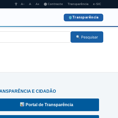
A−
A
A+
⬤ Contraste
Transparência
e-SIC
Transparência
Pesquisar
ANSPARÊNCIA E CIDADÃO
Portal de Transparência