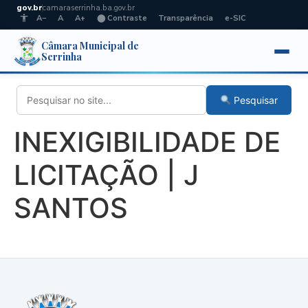
gov.br
camaraserrinha.ba.gov.br
A−
A
A+
⬤ Contraste
Transparência
e-SIC
Câmara Municipal de
Serrinha
Pesquisar
INEXIGIBILIDADE DE
LICITAÇÃO | J
SANTOS