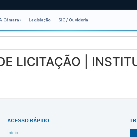
A Câmara
Legislação
SIC / Ouvidoria
▾
 DE LICITAÇÃO | INSTI
O
ACESSO RÁPIDO
TR
Início