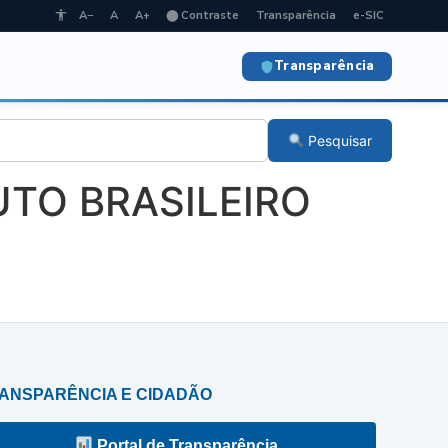
A−
A
A+
⬤ Contraste
Transparência
e-SIC
Transparência
Pesquisar
TUTO BRASILEIRO
ANSPARÊNCIA E CIDADÃO
Portal de Transparência