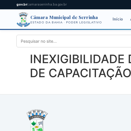
gov.br
camaraserrinha.ba.gov.br
Câmara Municipal de Serrinha
Início
ESTADO DA BAHIA · PODER LEGISLATIVO
INEXIGIBILIDADE
DE CAPACITAÇÃ