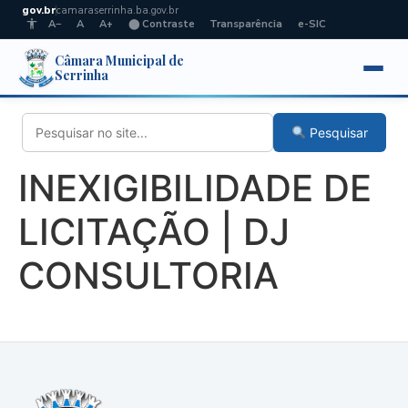
gov.br
camaraserrinha.ba.gov.br
A−
A
A+
⬤ Contraste
Transparência
e-SIC
Câmara Municipal de
Serrinha
Pesquisar
INEXIGIBILIDADE DE
LICITAÇÃO | DJ
CONSULTORIA