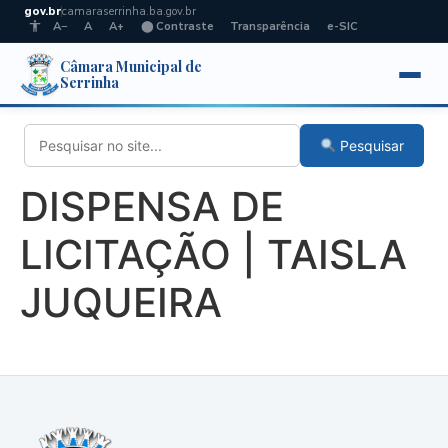
gov.br
camaraserrinha.ba.gov.br
A−
A
A+
⬤ Contraste
Transparência
e-SIC
Câmara Municipal de
Serrinha
Pesquisar
DISPENSA DE
LICITAÇÃO | TAISLA
JUQUEIRA