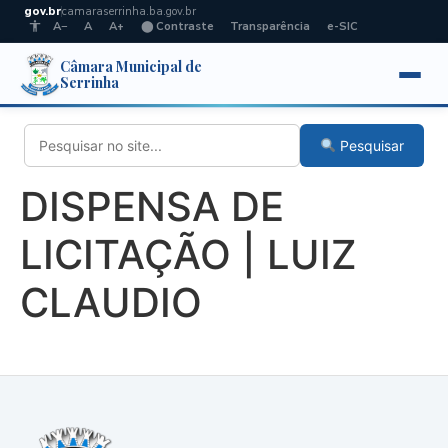
gov.br
camaraserrinha.ba.gov.br
A−
A
A+
⬤ Contraste
Transparência
e-SIC
Câmara Municipal de
Serrinha
Pesquisar
DISPENSA DE
LICITAÇÃO | LUIZ
CLAUDIO