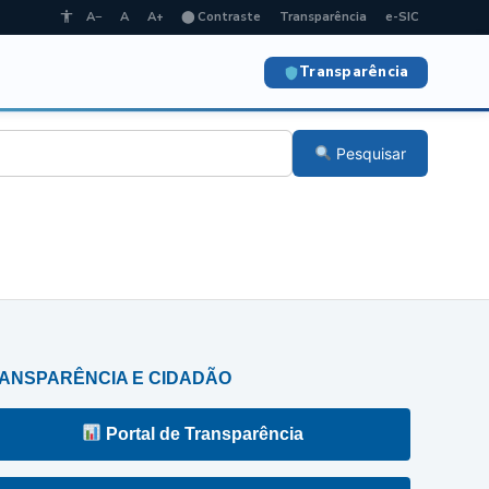
A−
A
A+
⬤ Contraste
Transparência
e-SIC
Transparência
Pesquisar
ANSPARÊNCIA E CIDADÃO
Portal de Transparência