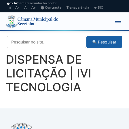
gov.br
camaraserrinha.ba.gov.br
A−
A
A+
⬤ Contraste
Transparência
e-SIC
Câmara Municipal de
Serrinha
Pesquisar
DISPENSA DE
LICITAÇÃO | IVI
TECNOLOGIA