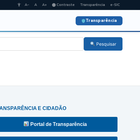
A−
A
A+
⬤ Contraste
Transparência
e-SIC
Transparência
Pesquisar
E
ANSPARÊNCIA E CIDADÃO
Portal de Transparência