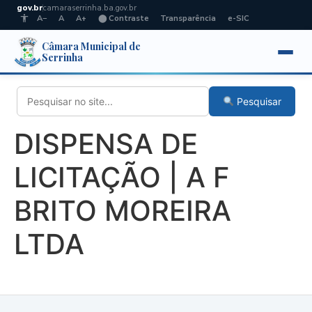
gov.br
camaraserrinha.ba.gov.br
A−
A
A+
⬤ Contraste
Transparência
e-SIC
Câmara Municipal de
Serrinha
Pesquisar
DISPENSA DE
LICITAÇÃO | A F
BRITO MOREIRA
LTDA