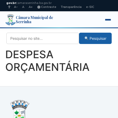
gov.br
camaraserrinha.ba.gov.br
A−
A
A+
⬤ Contraste
Transparência
e-SIC
Câmara Municipal de
Serrinha
Pesquisar
DESPESA
ORÇAMENTÁRIA