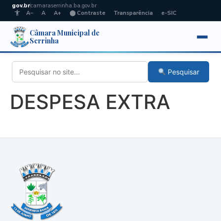
gov.br
camaraserrinha.ba.gov.br
A−
A
A+
⬤ Contraste
Transparência
e-SIC
Câmara Municipal de
Serrinha
Pesquisar
DESPESA EXTRA