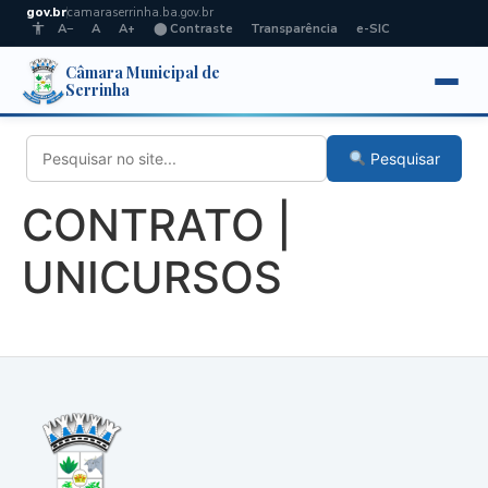
gov.br
camaraserrinha.ba.gov.br
A−
A
A+
⬤ Contraste
Transparência
e-SIC
Câmara Municipal de
Serrinha
Pesquisar
CONTRATO |
UNICURSOS