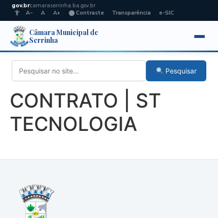
gov.br
camaraserrinha.ba.gov.br
A−
A
A+
⬤ Contraste
Transparência
e-SIC
Câmara Municipal de
Serrinha
Pesquisar
CONTRATO | ST
TECNOLOGIA