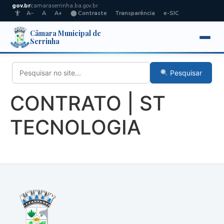
gov.br
camaraserrinha.ba.gov.br
A−
A
A+
⬤ Contraste
Transparência
e-SIC
Câmara Municipal de
Serrinha
Pesquisar
CONTRATO | ST
TECNOLOGIA