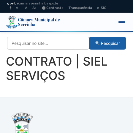
gov.br
camaraserrinha.ba.gov.br
A−
A
A+
⬤ Contraste
Transparência
e-SIC
Câmara Municipal de
Serrinha
Pesquisar
CONTRATO | SIEL
SERVIÇOS