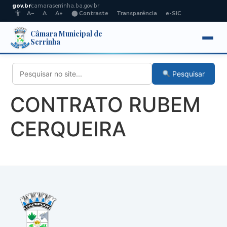
gov.br
camaraserrinha.ba.gov.br
A−
A
A+
⬤ Contraste
Transparência
e-SIC
Câmara Municipal de
Serrinha
Pesquisar
CONTRATO RUBEM
CERQUEIRA