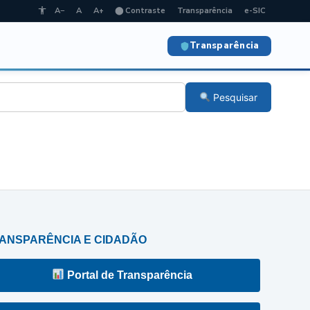
A−
A
A+
⬤ Contraste
Transparência
e-SIC
Transparência
Pesquisar
ANSPARÊNCIA E CIDADÃO
Portal de Transparência