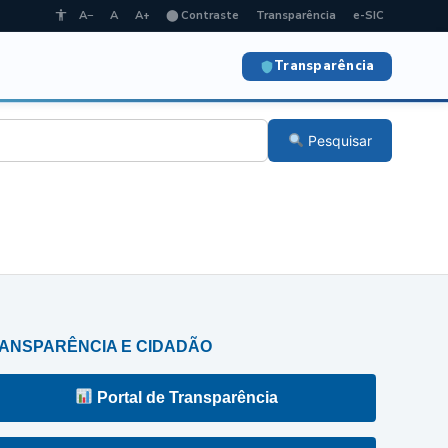
A−
A
A+
⬤ Contraste
Transparência
e-SIC
Transparência
Pesquisar
ANSPARÊNCIA E CIDADÃO
Portal de Transparência