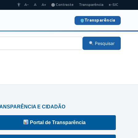
A−
A
A+
⬤ Contraste
Transparência
e-SIC
Transparência
Pesquisar
ANSPARÊNCIA E CIDADÃO
Portal de Transparência