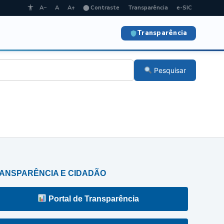
A−
A
A+
⬤ Contraste
Transparência
e-SIC
Transparência
Pesquisar
ANSPARÊNCIA E CIDADÃO
Portal de Transparência