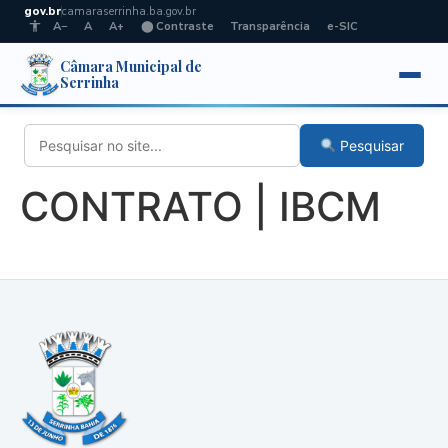
gov.br
camaraserrinha.ba.gov.br
A−
A
A+
⬤ Contraste
Transparência
e-SIC
Câmara Municipal de
Serrinha
Pesquisar
CONTRATO | IBCM