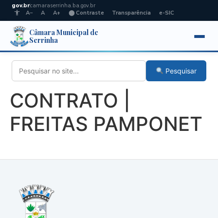
gov.br
camaraserrinha.ba.gov.br
A−
A
A+
⬤ Contraste
Transparência
e-SIC
Câmara Municipal de
Serrinha
Pesquisar
CONTRATO |
FREITAS PAMPONET