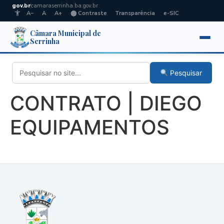
gov.br
camaraserrinha.ba.gov.br
A−
A
A+
⬤ Contraste
Transparência
e-SIC
Câmara Municipal de
Serrinha
Pesquisar
CONTRATO | DIEGO
EQUIPAMENTOS