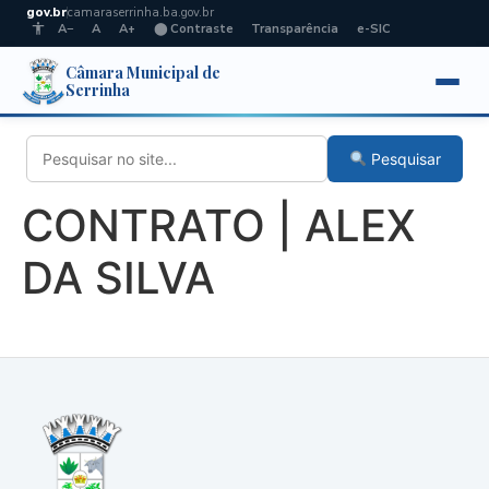
gov.br
camaraserrinha.ba.gov.br
A−
A
A+
⬤ Contraste
Transparência
e-SIC
Câmara Municipal de
Serrinha
Pesquisar
CONTRATO | ALEX
DA SILVA