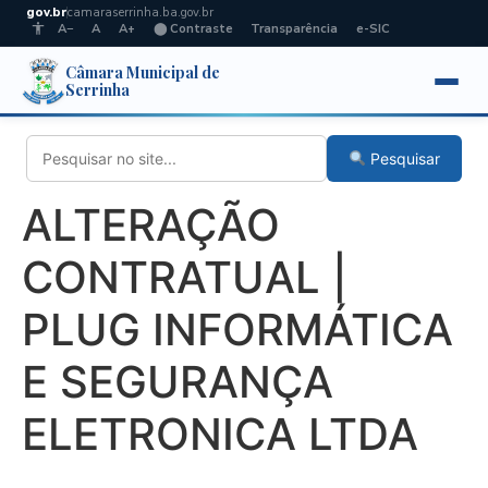
gov.br
camaraserrinha.ba.gov.br
A−
A
A+
⬤ Contraste
Transparência
e-SIC
Câmara Municipal de
Serrinha
Pesquisar
ALTERAÇÃO
CONTRATUAL |
PLUG INFORMÁTICA
E SEGURANÇA
ELETRONICA LTDA