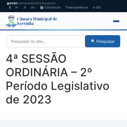
gov.br
camaraserrinha.ba.gov.br
A−
A
A+
⬤ Contraste
Transparência
e-SIC
Câmara Municipal de
Serrinha
Pesquisar
4ª SESSÃO
ORDINÁRIA – 2º
Período Legislativo
de 2023