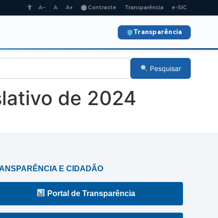
A−
A
A+
⬤ Contraste
Transparência
e-SIC
Transparência
Pesquisar
lativo de 2024
ANSPARÊNCIA E CIDADÃO
Portal de Transparência