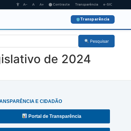
A−
A
A+
⬤ Contraste
Transparência
e-SIC
Transparência
Pesquisar
slativo de 2024
ANSPARÊNCIA E CIDADÃO
Portal de Transparência