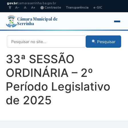
gov.br
camaraserrinha.ba.gov.br
A−
A
A+
⬤ Contraste
Transparência
e-SIC
Câmara Municipal de
Serrinha
Pesquisar
33ª SESSÃO
ORDINÁRIA – 2º
Período Legislativo
de 2025