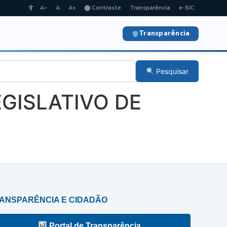
A−
A
A+
⬤ Contraste
Transparência
e-SIC
Transparência
Pesquisar
EGISLATIVO DE
ANSPARÊNCIA E CIDADÃO
Portal de Transparência