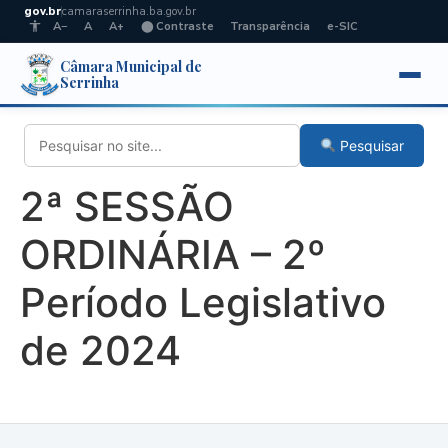
gov.br
camaraserrinha.ba.gov.br
A−
A
A+
⬤ Contraste
Transparência
e-SIC
Câmara Municipal de
Serrinha
Pesquisar
2ª SESSÃO
ORDINÁRIA – 2º
Período Legislativo
de 2024