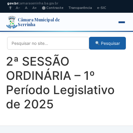
gov.br
camaraserrinha.ba.gov.br
A−
A
A+
⬤ Contraste
Transparência
e-SIC
Câmara Municipal de
Serrinha
Pesquisar
2ª SESSÃO
ORDINÁRIA – 1º
Período Legislativo
de 2025