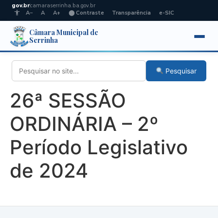
gov.br
camaraserrinha.ba.gov.br
A−
A
A+
⬤ Contraste
Transparência
e-SIC
Câmara Municipal de
Serrinha
Pesquisar
26ª SESSÃO
ORDINÁRIA – 2º
Período Legislativo
de 2024