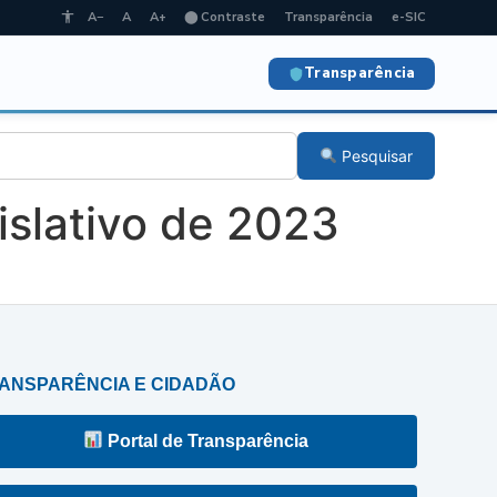
A−
A
A+
⬤ Contraste
Transparência
e-SIC
Transparência
Pesquisar
slativo de 2023
ANSPARÊNCIA E CIDADÃO
Portal de Transparência