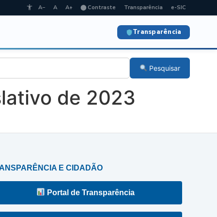
A−
A
A+
⬤ Contraste
Transparência
e-SIC
Transparência
Pesquisar
lativo de 2023
ANSPARÊNCIA E CIDADÃO
Portal de Transparência