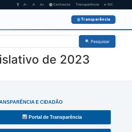
A−
A
A+
⬤ Contraste
Transparência
e-SIC
Transparência
Pesquisar
slativo de 2023
ANSPARÊNCIA E CIDADÃO
Portal de Transparência