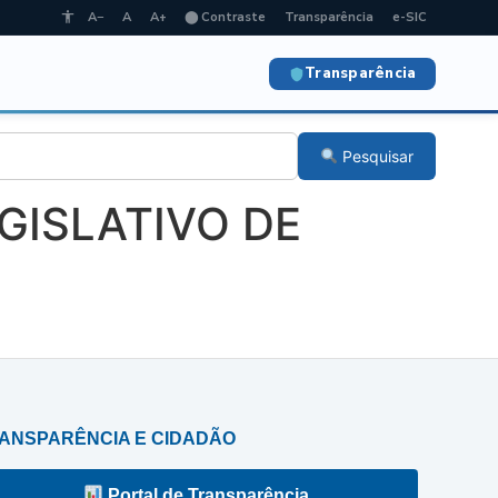
A−
A
A+
⬤ Contraste
Transparência
e-SIC
Transparência
Pesquisar
EGISLATIVO DE
ANSPARÊNCIA E CIDADÃO
Portal de Transparência