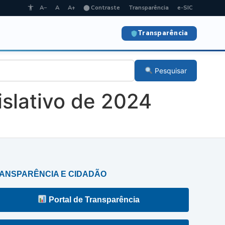
A−
A
A+
⬤ Contraste
Transparência
e-SIC
Transparência
Pesquisar
slativo de 2024
ANSPARÊNCIA E CIDADÃO
Portal de Transparência