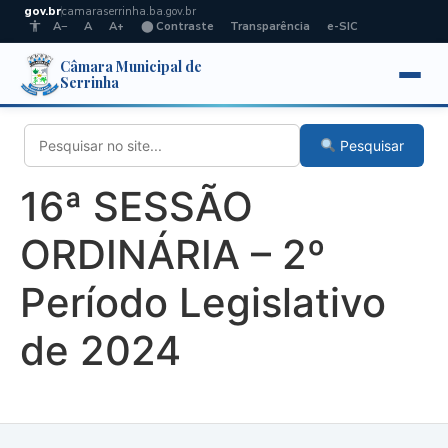
gov.br
camaraserrinha.ba.gov.br
A−
A
A+
⬤ Contraste
Transparência
e-SIC
Câmara Municipal de
Serrinha
Pesquisar
16ª SESSÃO
ORDINÁRIA – 2º
Período Legislativo
de 2024